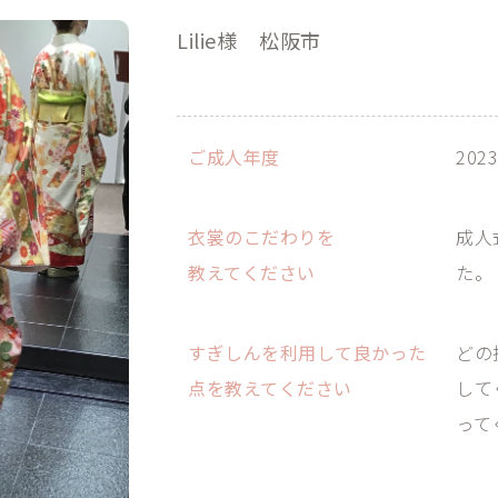
Lilie様
松阪市
ご成人年度
202
衣裳のこだわりを
成人
教えてください
た。
すぎしんを利用して良かった
どの
点を教えてください
して
って