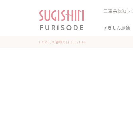
三重県振袖レ
すぎしん振袖
HOME
/
お客様の口コミ
/
Lilie