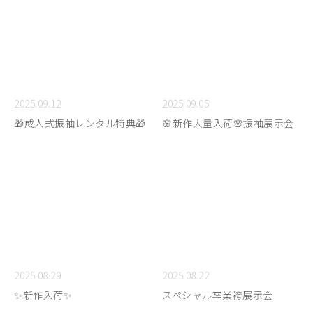
2025.09.12
2025.09.05
🎁成人式振袖レンタル特典🎁
🌸新作大量入荷🌸振袖展示会
2025.08.29
2025.08.22
✨新作入荷✨
スペシャル卒業袴展示会