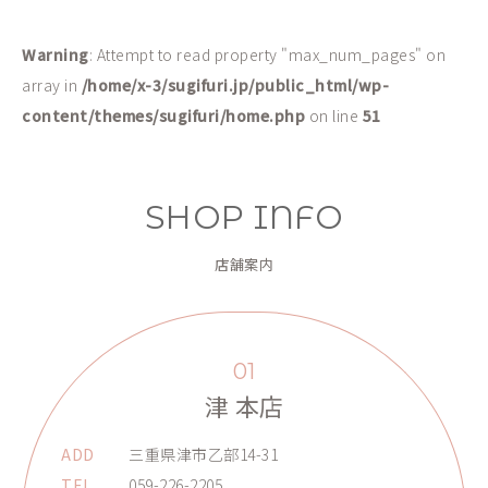
Warning
: Attempt to read property "max_num_pages" on
array in
/home/x-3/sugifuri.jp/public_html/wp-
content/themes/sugifuri/home.php
on line
51
SHOP INFO
店舗案内
01
津 本店
ADD
三重県津市乙部14-31
TEL
059-226-2205