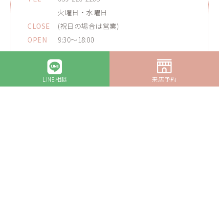
火曜日・水曜日
CLOSE
(祝日の場合は営業)
OPEN
9:30～18:00
予約優先
LINE
相談
来店
予約
Google map
02
四日市店
ADD
三重県四日市市中部15-4
TEL
059-336-6730
CLOSE
火曜日・水曜日
OPEN
9:30～18:00