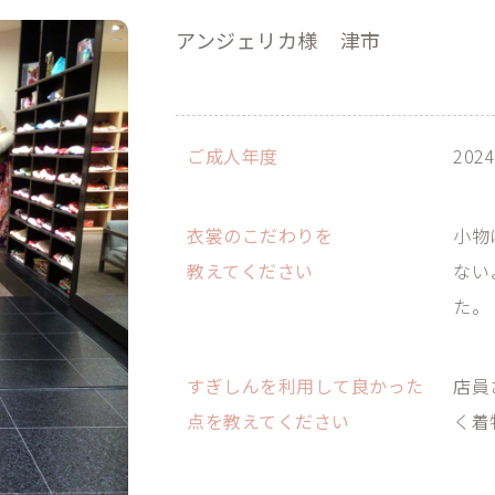
アンジェリカ様
津市
ご成人年度
202
衣裳のこだわりを
小物
教えてください
ない
た。
すぎしんを利用して良かった
店員
点を教えてください
く着