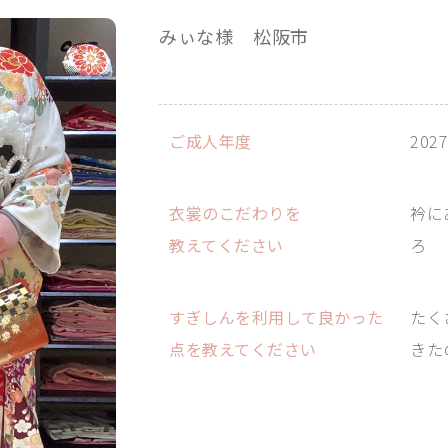
みぃな様
松阪市
ご成人年度
202
衣裳のこだわりを
衿に
教えてください
ろ
すぎしんを利用して良かった
たく
点を教えてください
きた