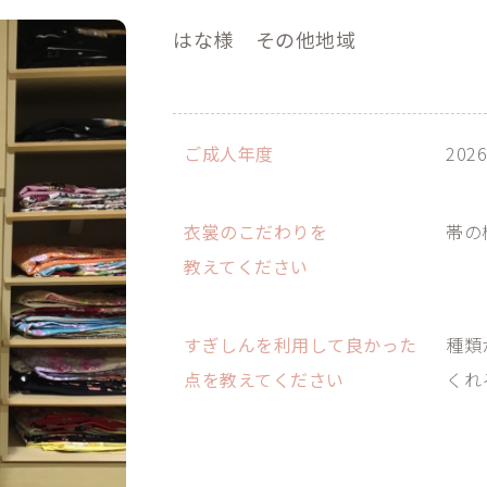
はな様
その他地域
ご成人年度
202
衣裳のこだわりを
帯の
教えてください
すぎしんを利用して良かった
種類
点を教えてください
くれ