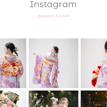
Instagram
@sugishin_furisode