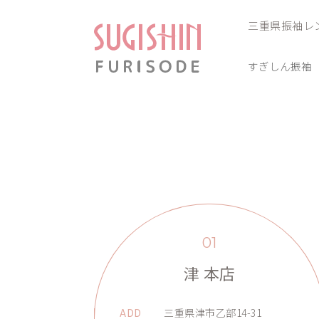
三重県振袖レ
すぎしん振袖
01
津 本店
ADD
三重県津市乙部14-31