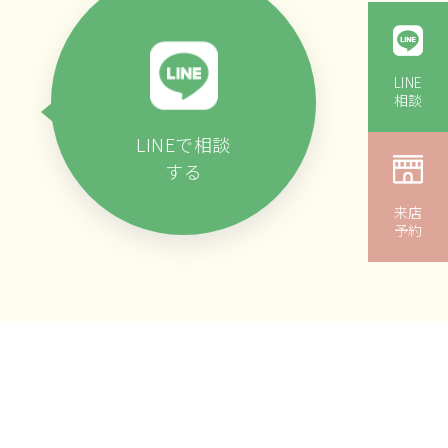
LINE
相談
LINEで相談
する
来店
予約