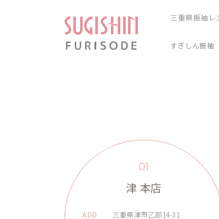
三重県振袖レ
すぎしん振袖
01
津 本店
ADD
三重県津市乙部14-31