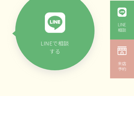
LINE
相談
LINEで相談
する
来店
予約