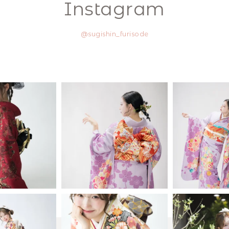
Instagram
@sugishin_furisode