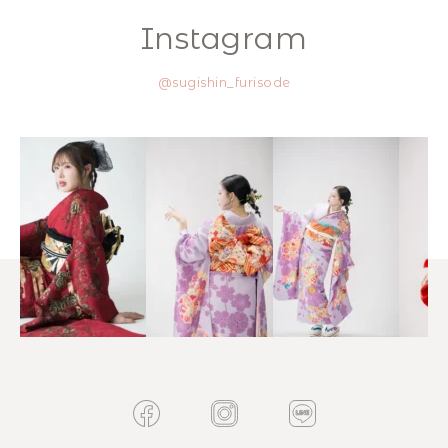
Instagram
@sugishin_furisode