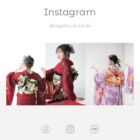
Instagram
@sugishin_furisode