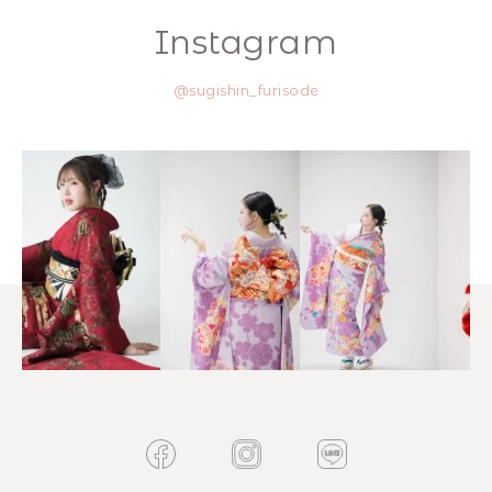
Instagram
@sugishin_furisode