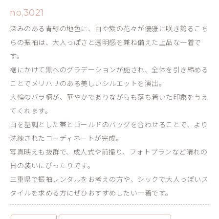
no,3021
深みのある青緑の地色に、白や紫の花々が優雅に咲き誇るこち
らの振袖は、大人っぽさと透明感を兼ね備えた上品な一着で
す。
裾にかけて黒へのグラデーションが施され、全体を引き締める
ことでメリハリのある美しいシルエットを演出。
大輪のバラ柄が、華やかでありながらも落ち着いた印象を与え
てくれます。
白を基調とした帯とゴールドのバッグを合わせることで、より
洗練されたコーディネートが完成。
写真映えも抜群で、成人式や前撮り、フォトプランなど晴れの
日の装いにぴったりです。
三重県で振袖レンタルをお考えの方や、シックで大人っぽいス
タイルを求める方にぜひおすすめしたい一着です。