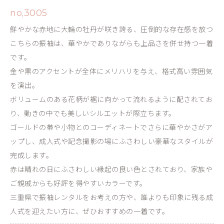
no,3005
鮮やかな赤地に大輪の牡丹が咲き誇る、圧倒的な存在感を放つ
こちらの振袖は、華やかでありながらも上品さを併せ持つ一着
です。
金や黒のアクセントが全体にメリハリを与え、格式高い雰囲気
を演出。
ボリュームのある花柄が裾に向かって流れるように配されてお
り、動きの中でも美しいシルエットが際立ちます。
ゴールドの帯や小物とのコーディネートでさらに華やかさがア
ップし、成人式や記念撮影の場にふさわしい豪華なスタイルが
完成します。
赤は晴れの日にふさわしい縁起の良い色とされており、家族や
ご親戚からも好評を得やすいカラーです。
三重県で振袖レンタルをお考えの方や、誰よりも印象に残る成
人式を迎えたい方に、ぜひおすすめの一着です。