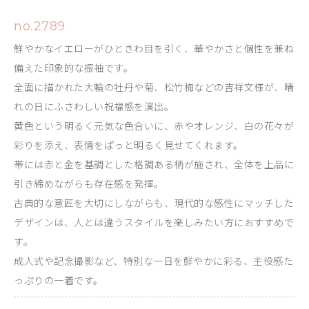
no.2789
鮮やかなイエローがひときわ目を引く、華やかさと個性を兼ね
備えた印象的な振袖です。
全面に描かれた大輪の牡丹や菊、松竹梅などの吉祥文様が、晴
れの日にふさわしい祝福感を演出。
黄色という明るく元気な色合いに、赤やオレンジ、白の花々が
彩りを添え、表情をぱっと明るく見せてくれます。
帯には赤と金を基調とした格調ある柄が施され、全体を上品に
引き締めながらも存在感を発揮。
古典的な意匠を大切にしながらも、現代的な感性にマッチした
デザインは、人とは違うスタイルを楽しみたい方におすすめで
す。
成人式や記念撮影など、特別な一日を鮮やかに彩る、主役感た
っぷりの一着です。