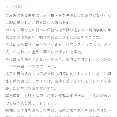
no.1918
重厚感のある黒地に、赤・白・金を基調とした華やかな花々が
大胆に描かれた、格式高い古典柄振袖。
梅や桜、菊などの日本の伝統文様が織り込まれた幾何学的な帯
状文様が印象的で、動きのあるデザインが目を惹きます。
全体に落ち着きと華やかさが絶妙にバランスされており、成人
式にふさわしい上品で凛とした佇まいを演出。
帯には若草色のアクセントが入り、黒地とのコントラストが美
しさを一層引き立てています。
格子や青海波などの伝統文様も細部に施されており、格式と個
性を兼ね備えたデザインは、古典を愛する方にもトレンドを意
識したい方にもおすすめです。
写真撮影にも映える深い色調と優雅な柄行きは、一生の記念と
なる成人式を美しく彩ります。
振袖レンタルをお考えの方は、伝統と現代感覚を融合させた一