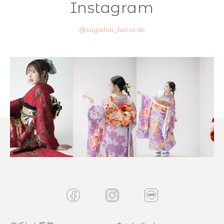
Instagram
@sugishin_furisode