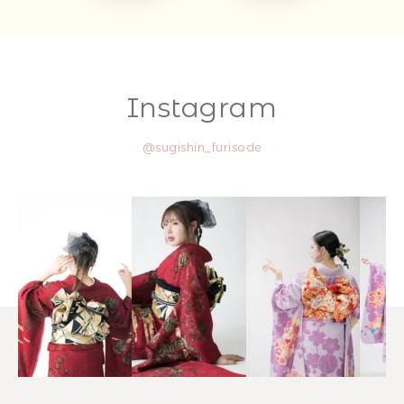
Instagram
@sugishin_furisode