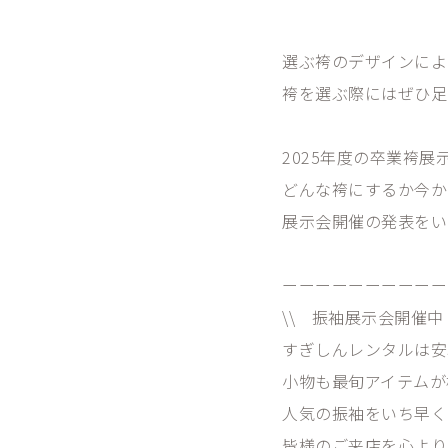
選ぶ袴のデザインによ
袴を選ぶ際にはぜひ足
2025年度の卒業袴
どんな袴にするか今か
展示会開催の発表をい
ーーーーーーーーーー
\\ 振袖展示会開催中
すぎしんレンタルは
小物も最旬アイテム
人気の振袖をいち早
皆様のご来店を心より