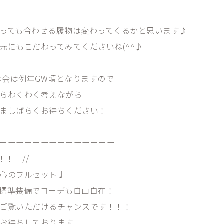
っても合わせる履物は変わってくるかと思います♪
元にもこだわってみてくださいね(^^♪
展示会は例年GW頃となりますので
らわくわく考えながら
ましばらくお待ちください！
ーーーーーーーーーーーーーー
！！ //
安心のフルセット♩
が標準装備でコーデも自由自在！
くご覧いただけるチャンスです！！！
お待ちしております。