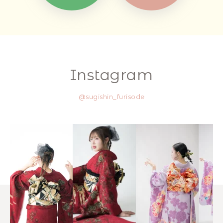
Instagram
@sugishin_furisode