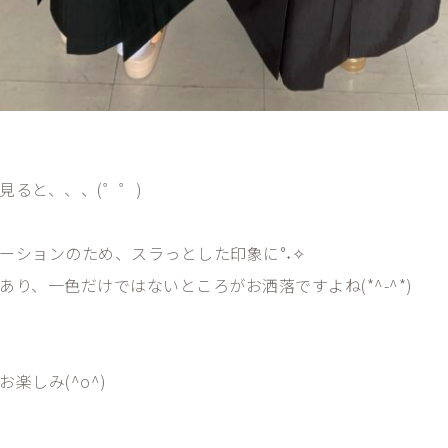
見ると、、、(゜゜)
ーションのため、スラっとした印象に°˖✧
り、一色だけではないところがお洒落ですよね(*^-^*)
楽しみ(^o^)