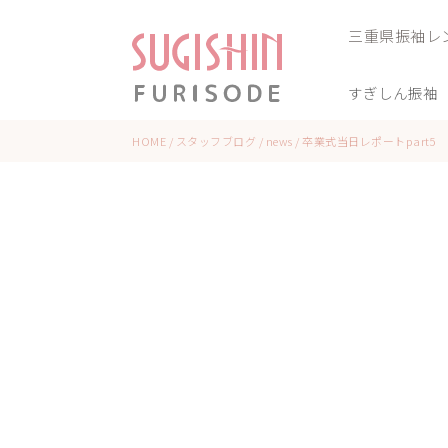
三重県振袖レ
すぎしん振袖
HOME
/
スタッフブログ
/
news
/
卒業式当日レポートpart5