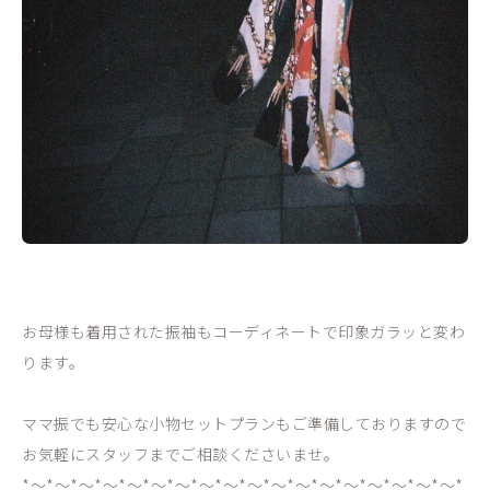
お母様も着用された振袖もコーディネートで印象ガラッと変わ
ります。
ママ振でも安心な小物セットプランもご準備しておりますので
お気軽にスタッフまでご相談くださいませ。
*～*～*～*～*～*～*～*～*～*～*～*～*～*～*～*～*～*～*