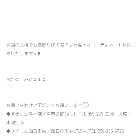
次回の投稿でも撮影研修の際のまた違ったコーディネートを投
稿いたします☺️❣️
おたのしみに🌷🌷🌷
お問い合わせは下記までお願いします👇👇
◆すぎしん津本店／津市乙部14-31 TEL
059-226-2205
火曜・
水曜定休
◆すぎしん四日市店／四日市市中部15-4 TEL
059-336-6730