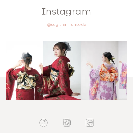
Instagram
@sugishin_furisode